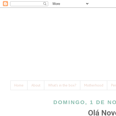
Home
About
What's in the box?
Motherhood
Pe
DOMINGO, 1 DE N
Olá Nov